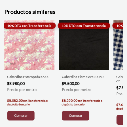
Productos similares
Gabardina Estampada 5644
Gabardina Flame Art 20060
Gabard
oz
$8.980,00
$9.500,00
$7.80
$8.082,00
$8.550,00
con
Transferencia o
con
Transferencia o
depósito bancario
depósito bancario
$7.020
depósito
Comprar
Comprar
C