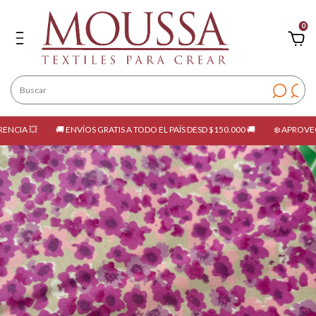
0
CIA 💥
🚚 ENVÍOS GRATIS A TODO EL PAÍS DESD $150.000 🚚
❄️ APROVECHÁ