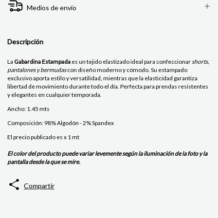
Medios de envío
Descripción
La
Gabardina Estampada
es un tejido elastizado ideal para confeccionar
shorts,
pantalones y bermudas
con diseño moderno y cómodo. Su estampado
exclusivo aporta estilo y versatilidad, mientras que la elasticidad garantiza
libertad de movimiento durante todo el día. Perfecta para prendas resistentes
y elegantes en cualquier temporada.
Ancho: 1.45 mts
Composición: 98% Algodón - 2% Spandex
El precio publicado es x 1 mt
El color del producto puede variar levemente según la iluminación de la foto y la
pantalla desde la que se mire.
Compartir