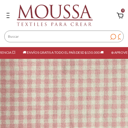
0
💥
🚚 ENVÍOS GRATIS A TODO EL PAÍS DESD $150.000 🚚
❄️ APROVECHÁ LA