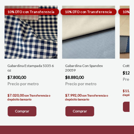
Gabardina Estampada 5335 6
Gabardina Con Spandex
Cotton
oz
20059
$12.5
$7.800,00
$8.880,00
$11.2
$7.020,00
$7.992,00
depósito
con
Transferencia o
con
Transferencia o
depósito bancario
depósito bancario
C
Comprar
Comprar