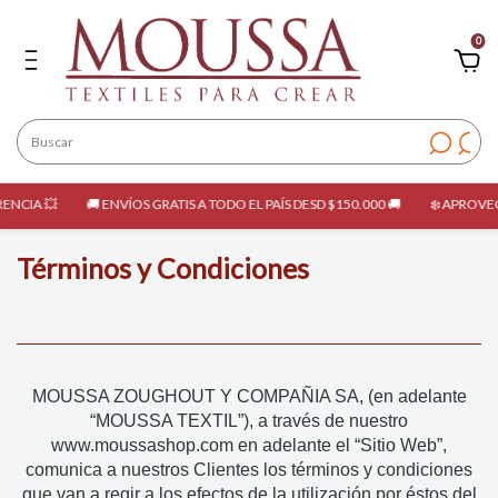
0
A 💥
🚚 ENVÍOS GRATIS A TODO EL PAÍS DESD $150.000 🚚
❄️ APROVECHÁ L
Términos y Condiciones
MOUSSA ZOUGHOUT Y COMPAÑIA SA, (en adelante
“MOUSSA TEXTIL”), a través de nuestro
www.moussashop.com en adelante el “Sitio Web”,
comunica a nuestros Clientes los términos y condiciones
que van a regir a los efectos de la utilización por éstos del