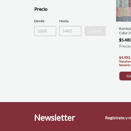
Precio
Desde
Hasta
Bambula
Aplicar
Color 
$5.48
$4.932
Transfer
bancario
Co
Newsletter
Registrate y 