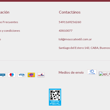
ación
Contactános
as Frecuentes
5491169256260
s y condiciones
43810077
o
tol@moussatextil.com.ar
Santiago del Estero 143, CABA, Buenos
Medios de envío