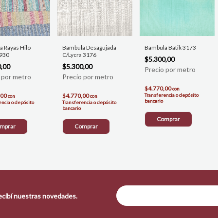
Bambula Desagujada
Bambula Batik 3173
 Rayas Hilo
C/Lycra 3176
2930
$5.300,00
$5.300,00
0,00
$4.770,00
con
$4.770,00
Transferencia o depósito
,00
con
con
bancario
Transferencia o depósito
encia o depósito
bancario
Comprar
Comprar
mprar
recibí nuestras novedades.