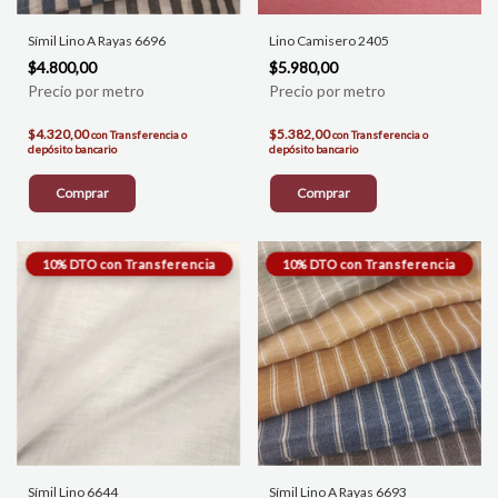
Símil Lino A Rayas 6696
Lino Camisero 2405
$4.800,00
$5.980,00
$4.320,00
$5.382,00
con
Transferencia o
con
Transferencia o
depósito bancario
depósito bancario
Comprar
Comprar
Símil Lino 6644
Símil Lino A Rayas 6693