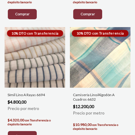
depósito bancario
depósito bancario
Comprar
Comprar
Símil Lino A Rayas 6694
Camisería Lino/Algodón A
Cuadros 6632
$4.800,00
$12.200,00
$4.320,00
con
Transferencia o
depósito bancario
$10.980,00
con
Transferencia o
depósito bancario