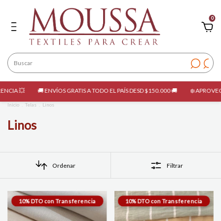
0
💥
🚚 ENVÍOS GRATIS A TODO EL PAÍS DESD $150.000 🚚
❄️ APROVECHÁ LAS
Inicio
.
Telas
.
Linos
Linos
Ordenar
Filtrar