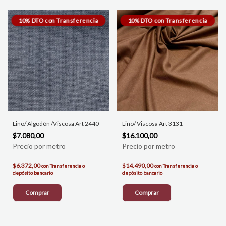
Lino/ Algodón /Viscosa Art 2440
Lino/ Viscosa Art 3131
$7.080,00
$16.100,00
$6.372,00
$14.490,00
con
Transferencia o
con
Transferencia o
depósito bancario
depósito bancario
Comprar
Comprar