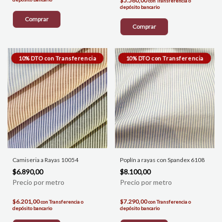
$5.580,00
con
Transferencia o
depósito bancario
Comprar
Comprar
Camiseria a Rayas 10054
Poplín a rayas con Spandex 6108
$6.890,00
$8.100,00
$6.201,00
$7.290,00
con
Transferencia o
con
Transferencia o
depósito bancario
depósito bancario