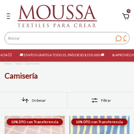
0
GRATIS A TODO EL PAÍS DESD $150.000 🚚
❄️ APROVECHÁ LAS OPORTUNIDADES 
Inicio
.
Telas
.
Camisería
Camisería
Ordenar
Filtrar