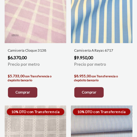
Camisería Cloque 3138
Camisería A Rayas 6717
$6.370,00
$9.950,00
$5.733,00
$8.955,00
con
Transferencia o
con
Transferencia o
depósito bancario
depósito bancario
Comprar
Comprar