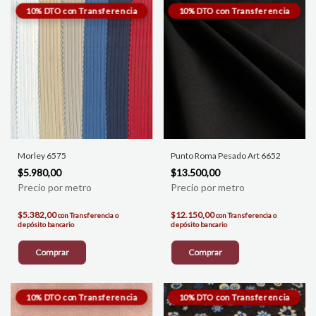
Morley 6575
Punto Roma Pesado Art 6652
$5.980,00
$13.500,00
$5.382,00
$12.150,00
con
Transferencia o
con
Transferencia o
depósito bancario
depósito bancario
Comprar
Comprar