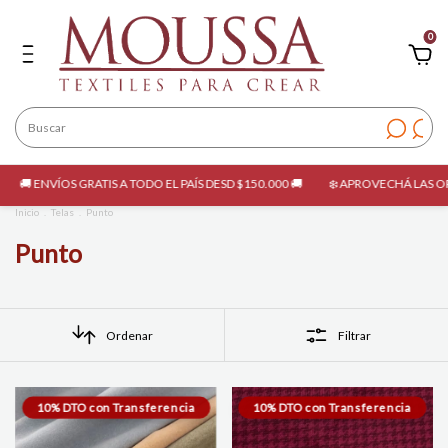
0
S A TODO EL PAÍS DESD $150.000 🚚
❄️ APROVECHÁ LAS OPORTUNIDADES DE E
Inicio
.
Telas
.
Punto
Punto
Ordenar
Filtrar