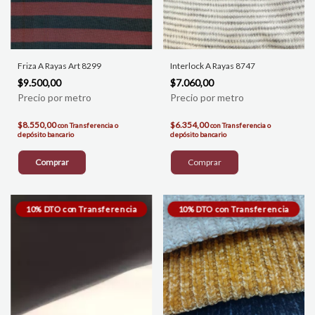
Friza A Rayas Art 8299
Interlock A Rayas 8747
$9.500,00
$7.060,00
$8.550,00
$6.354,00
con
Transferencia o
con
Transferencia o
depósito bancario
depósito bancario
Comprar