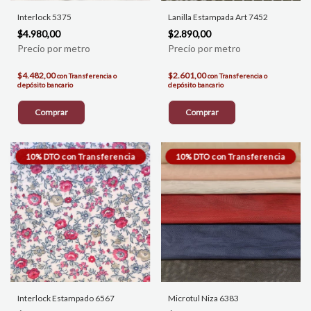
Interlock 5375
Lanilla Estampada Art 7452
$4.980,00
$2.890,00
$4.482,00
$2.601,00
con
Transferencia o
con
Transferencia o
depósito bancario
depósito bancario
Comprar
Comprar
Interlock Estampado 6567
Microtul Niza 6383