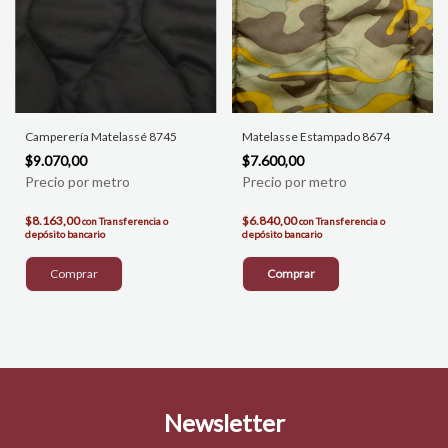
Camperería Matelassé 8745
Matelasse Estampado 8674
$9.070,00
$7.600,00
$8.163,00
$6.840,00
con
Transferencia o
con
Transferencia o
depósito bancario
depósito bancario
Comprar
Newsletter