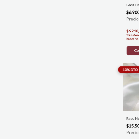
Gasa B
$6.90
$6.210
Transfer
bancario
Co
Raso N
$15.5