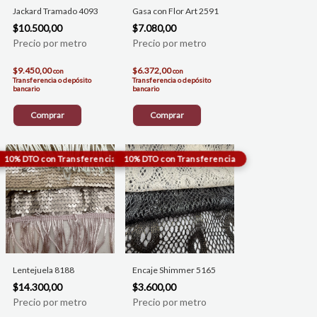
Jackard Tramado 4093
Gasa con Flor Art 2591
$10.500,00
$7.080,00
$9.450,00
$6.372,00
con
con
Transferencia o depósito
Transferencia o depósito
bancario
bancario
Comprar
Comprar
Lentejuela 8188
Encaje Shimmer 5165
$14.300,00
$3.600,00