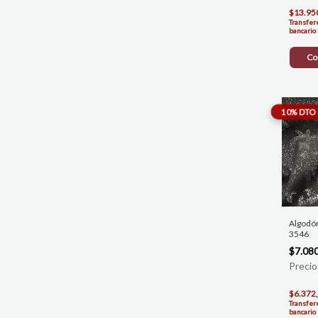
$13.95
Transfer
bancario
Co
Algodón
3546
$7.08
$6.372
Transfer
bancario