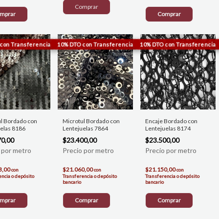
mprar
Comprar
l Bordado con
Microtul Bordado con
Encaje Bordado con
elas 8186
Lentejuelas 7864
Lentejuelas 8174
70,00
$23.400,00
$23.500,00
3,00
$21.060,00
$21.150,00
con
con
con
encia o depósito
Transferencia o depósito
Transferencia o depósito
bancario
bancario
mprar
Comprar
Comprar