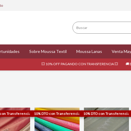
to
rtunidades
Sobre Moussa Textil
Moussa Lanas
Venta May
💥 10% OFF PAGANDO CON TRANSFERENCIA 💥
🚚 ENVÍOS GRATIS