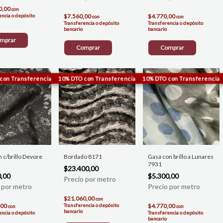
0,00
con
encia o depósito
$7.560,00
$4.770,00
con
con
Transferencia o depósito
Transferencia o depósito
bancario
bancario
mprar
Comprar
Comprar
 c/brillo Devore
Bordado 8171
Gasa con brillo a Lunares
7931
$23.400,00
0,00
$5.300,00
$21.060,00
con
,00
Transferencia o depósito
$4.770,00
con
con
bancario
encia o depósito
Transferencia o depósito
bancario