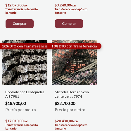
$12.870,00
$3.240,00
con
con
Transferencia o depósito
Transferencia o depósito
bancario
bancario
Comprar
Comprar
Bordado con Lentejuelas
Microtul Bordado con
Art 7981
Lentejuelas 7974
$18.900,00
$22.700,00
$17.010,00
$20.430,00
con
con
Transferencia o depósito
Transferencia o depósito
bancario
bancario