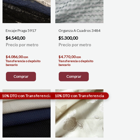
Encaje Praga 5917
Organza A Cuadros 3484
$4.540,00
$5.300,00
$4.086,00
$4.770,00
con
con
Transferencia o depósito
Transferencia o depósito
bancario
bancario
Comprar
Comprar