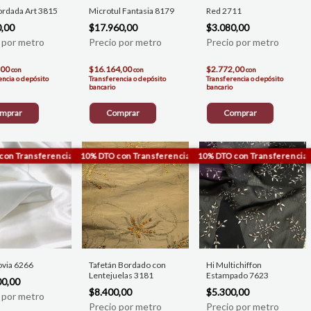
ordada Art 3815
Microtul Fantasia 8179
Red 2711
0,00
$17.960,00
$3.080,00
,00
$16.164,00
$2.772,00
con
con
con
encia o depósito
Transferencia o depósito
Transferencia o depósito
bancario
bancario
mprar
Comprar
Comprar
ovia 6266
Tafetán Bordado con
Hi Multichiffon
Lentejuelas 3181
Estampado 7623
00,00
$8.400,00
$5.300,00