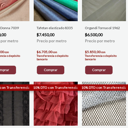
n Donna 7039
Tafetan elastizado 8335
Organdi Tornasol 1962
0,00
$7.450,00
$6.500,00
,00
$6.705,00
$5.850,00
con
con
con
encia o depósito
Transferencia o depósito
Transferencia o depósito
bancario
bancario
mprar
Comprar
Comprar