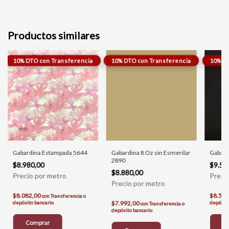
Productos similares
Gabardina Estampada 5644
Gabardina 8 Oz sin Esmerilar
Gabard
2890
$8.980,00
$9.50
$8.880,00
$8.082,00
$8.550
con
Transferencia o
depósito bancario
$7.992,00
depósito
con
Transferencia o
depósito bancario
Comprar
C