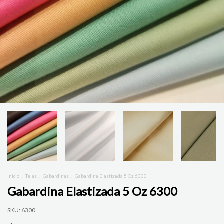
Inicio
.
Telas
.
Gabardinas
.
Gabardina Elastizada 5 Oz 6300
Gabardina Elastizada 5 Oz 6300
SKU:
6300