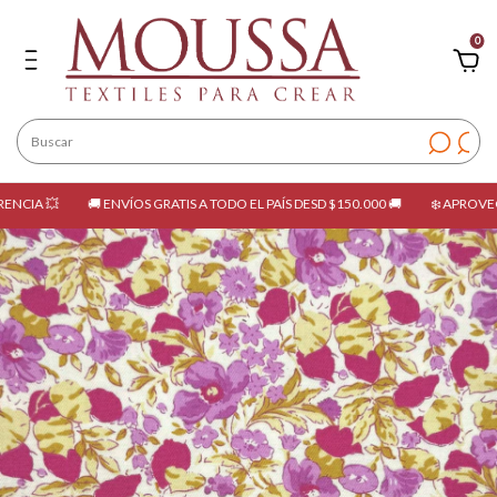
0
 💥
🚚 ENVÍOS GRATIS A TODO EL PAÍS DESD $150.000 🚚
❄️ APROVECHÁ LA