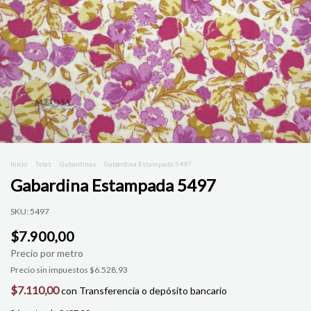
Inicio
.
Telas
.
Gabardinas
.
Gabardina Estampada 5497
Gabardina Estampada 5497
SKU:
5497
$7.900,00
Precio sin impuestos
$6.528,93
$7.110,00
con
Transferencia o depósito bancario