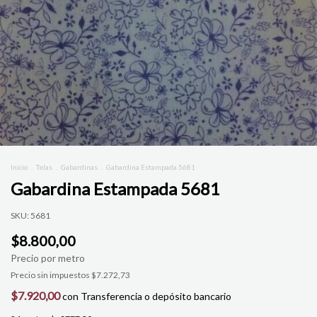
Inicio
.
Telas
.
Gabardinas
.
Gabardina Estampada 5681
Gabardina Estampada 5681
SKU:
5681
$8.800,00
Precio sin impuestos
$7.272,73
$7.920,00
con
Transferencia o depósito bancario