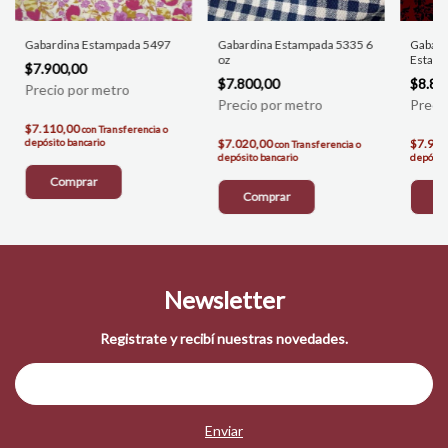
Gabardina Estampada 5497
Gabardina Estampada 5335 6
Gabard
oz
Estamp
$7.900,00
$7.800,00
$8.88
$7.110,00
con
Transferencia o
depósito bancario
$7.020,00
$7.992
con
Transferencia o
depósito bancario
depósito
Comprar
Comprar
C
Newsletter
Registrate y recibí nuestras novedades.