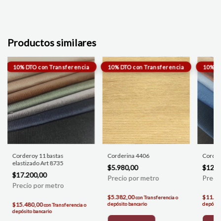
Productos similares
Corderoy 11 bastas
Corderina 4406
Corder
elastizado Art 8735
$5.980,00
$12.5
$17.200,00
$5.382,00
$11.2
con
Transferencia o
$15.480,00
depósito bancario
depósito
con
Transferencia o
depósito bancario