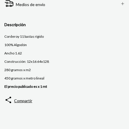
Medios de envío
Descripción
Corderoy 11 bastas rígido
100% Algodón
Ancho 1.62
Construcción: 12x16 64x128
280 gramos x m2
450 gramos x metro lineal
El precio publicado es x 1 mt
Compartir