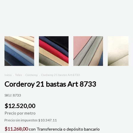
Inicio
.
Telas
.
Corderoy
.
Corderoy 21 bastas Art 8733
Corderoy 21 bastas Art 8733
SKU:
8733
$12.520,00
Precio sin impuestos
$10.347,11
$11.268,00
con
Transferencia o depósito bancario