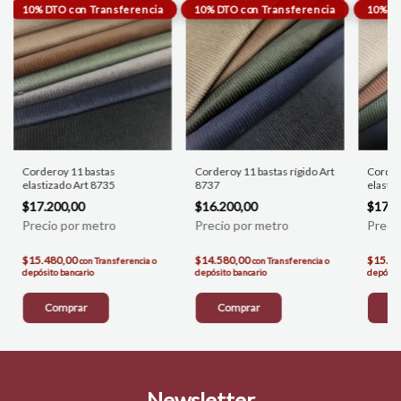
Corderoy 11 bastas
Corderoy 11 bastas rígido Art
Corder
elastizado Art 8735
8737
elasti
$17.200,00
$16.200,00
$17.2
$15.480,00
$14.580,00
$15.4
con
Transferencia o
con
Transferencia o
depósito bancario
depósito bancario
depósito
Comprar
Comprar
C
Newsletter