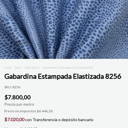
Inicio
.
Telas
.
Gabardinas
.
Gabardina Estampada Elastizada 8256
Gabardina Estampada Elastizada 8256
SKU:
8256
$7.800,00
Precio sin impuestos
$6.446,28
$7.020,00
con
Transferencia o depósito bancario