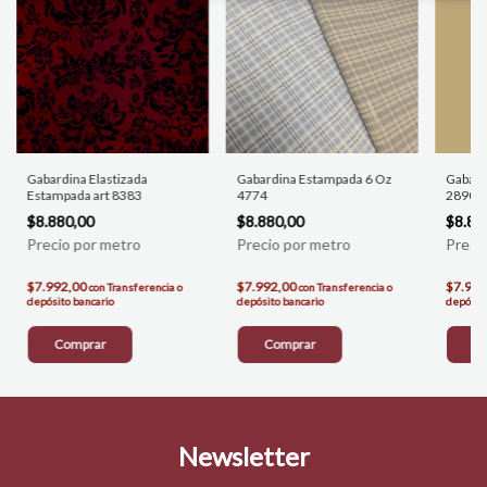
Gabardina Elastizada
Gabardina Estampada 6 Oz
Gabard
Estampada art 8383
4774
2890
$8.880,00
$8.880,00
$8.88
$7.992,00
$7.992,00
$7.992
con
Transferencia o
con
Transferencia o
depósito bancario
depósito bancario
depósito
Comprar
Comprar
C
Newsletter