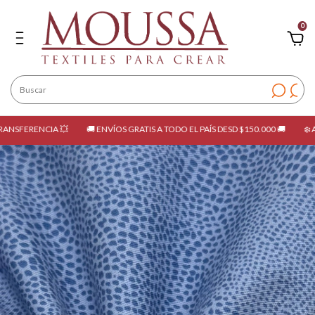
0
RENCIA 💥
🚚 ENVÍOS GRATIS A TODO EL PAÍS DESD $150.000 🚚
❄️ APROVE