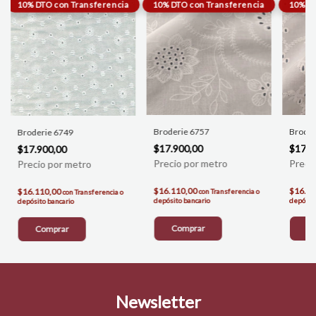
Broderie 6757
Broder
Broderie 6749
$17.900,00
$17.9
$17.900,00
$16.110,00
$16.1
$16.110,00
con
Transferencia o
con
Transferencia o
depósito bancario
depósito
depósito bancario
Comprar
C
Comprar
Newsletter