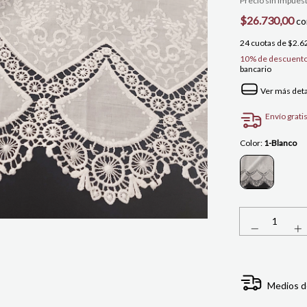
Precio sin impues
$26.730,00
co
24
cuotas de
$2.6
10% de descuent
bancario
Ver más deta
Envío grati
Color:
1-Blanco
Medios d