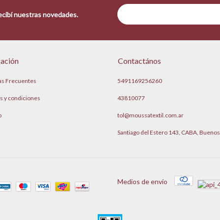
recibí nuestras novedades.
ación
Contactános
as Frecuentes
5491169256260
s y condiciones
43810077
o
tol@moussatextil.com.ar
Santiago del Estero 143, CABA, Buenos
Medios de envío