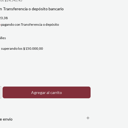
tos
$24.545,45
n
Transferencia o depósito bancario
23,38
o
pagando con Transferencia o depósito
lles
s
superando los
$150.000,00
e envío