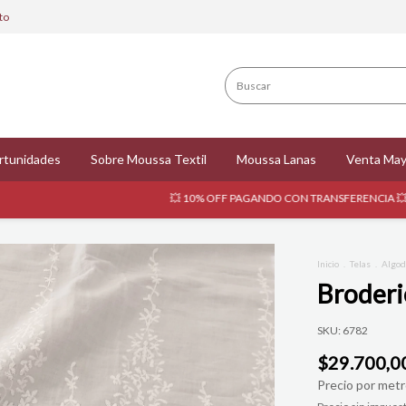
to
rtunidades
Sobre Moussa Textil
Moussa Lanas
Venta May
💥 10% OFF PAGANDO CON TRANSFERENCIA 💥
🚚 E
Inicio
.
Telas
.
Algo
Broderi
SKU:
6782
$29.700,0