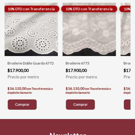
Broderie Doble Guarda 6772
Broderie 6773
Broder
$17.900,00
$17.900,00
$17.9
$16.110,00
$16.110,00
$16.1
con
Transferencia o
con
Transferencia o
depósito bancario
depósito bancario
depósito
Comprar
Comprar
C