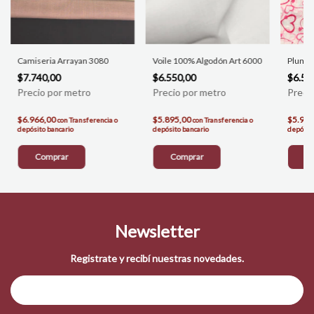
Camiseria Arrayan 3080
Voile 100% Algodón Art 6000
Plumet
$7.740,00
$6.550,00
$6.58
$6.966,00
$5.895,00
$5.922
con
Transferencia o
con
Transferencia o
depósito bancario
depósito bancario
depósito
Comprar
Comprar
C
Newsletter
Registrate y recibí nuestras novedades.