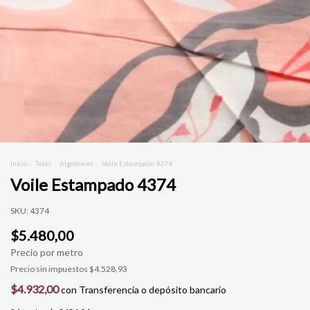
Inicio
.
Telas
.
Algodones
.
Voile Estampado 4374
Voile Estampado 4374
SKU:
4374
$5.480,00
Precio sin impuestos
$4.528,93
$4.932,00
con
Transferencia o depósito bancario