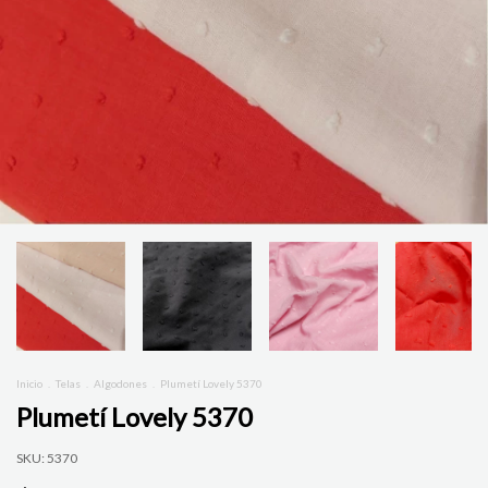
Inicio
.
Telas
.
Algodones
.
Plumetí Lovely 5370
Plumetí Lovely 5370
SKU:
5370