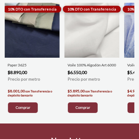
Paper 3625
Voile 100% Algodón Art 6000
Voile 
$8.890,00
$6.550,00
$5.48
$8.001,00
$5.895,00
$4.932
con
Transferencia o
con
Transferencia o
depósito bancario
depósito bancario
depósito
Comprar
Comprar
C