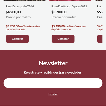
Raso Estampado 7844
Raso Elastizado Opaco 6022
Raso E
$4.200,00
$5.700,00
$5.28
$3.780,00
$5.130,00
$4.752
con
Transferencia o
con
Transferencia o
depósito bancario
depósito bancario
depósito
Comprar
Comprar
C
Newsletter
Registrate y recibí nuestras novedades.