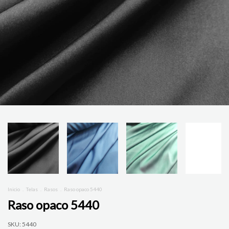
Inicio
.
Telas
.
Rasos
.
Raso opaco 5440
Raso opaco 5440
SKU:
5440