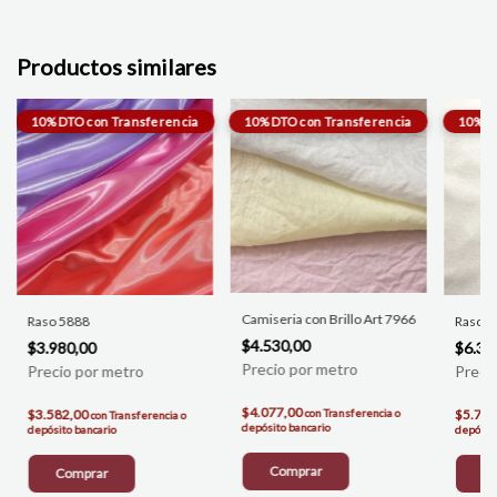
Productos similares
Camiseria con Brillo Art 7966
Raso 5888
Raso S
$4.530,00
$3.980,00
$6.35
$4.077,00
$3.582,00
con
Transferencia o
$5.715
con
Transferencia o
depósito bancario
depósito bancario
depósito
Comprar
Comprar
C