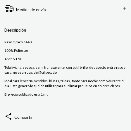
Medios de envío
Descripción
Raso Opaco 5440
100% Poliester
Ancho 1.50
Tela liviana, sedosa, semi transparente, con sutíl brillo, de aspecto entre raso y
gasa, no se arruga, de fácil secado.
Ideal para lencería, vestidos, blusas, faldas, tanto para noche como durante el
día. Este genero lo suelen utilizar para sublimar pañuelos en colores claros.
El precio publicado es x 1 mt
Compartir