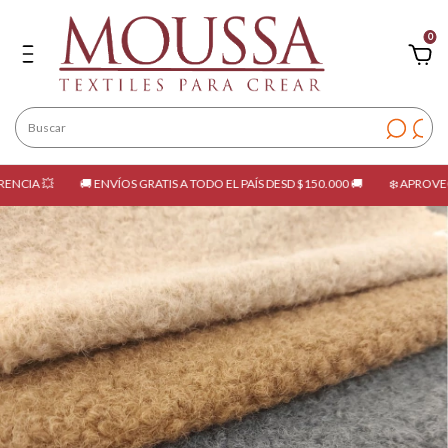
0
 💥
🚚 ENVÍOS GRATIS A TODO EL PAÍS DESD $150.000 🚚
❄️ APROVECHÁ LA