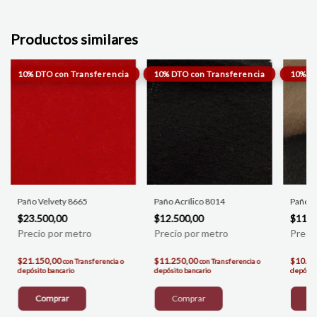
Productos similares
Paño Velvety 8665
Paño Acrílico 8014
Paño A
$23.500,00
$12.500,00
$11.5
$21.150,00
$11.250,00
$10.3
con
Transferencia o
con
Transferencia o
depósito bancario
depósito bancario
depósito
Comprar
C