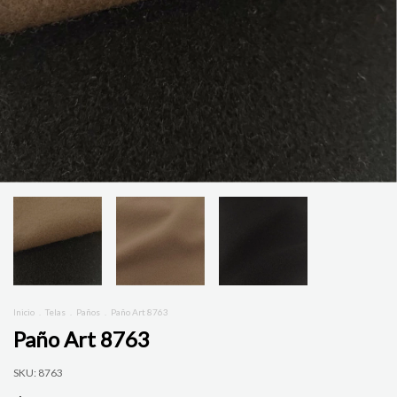
Inicio
.
Telas
.
Paños
.
Paño Art 8763
Paño Art 8763
SKU:
8763