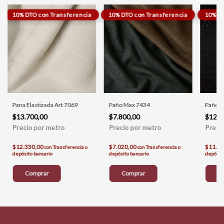
Pana Elastizada Art 7069
Paño Max 7434
Paño A
$13.700,00
$7.800,00
$12.5
$12.330,00
$7.020,00
$11.2
con
Transferencia o
con
Transferencia o
depósito bancario
depósito bancario
depósito
Comprar
Comprar