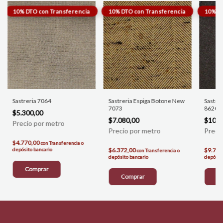
Sastreria 7064
Sastreria Espiga Botone New
Sastre
7073
8620
$5.300,00
$7.080,00
$10.8
$4.770,00
con
Transferencia o
depósito bancario
$6.372,00
$9.792
con
Transferencia o
depósito bancario
depósito
Comprar
Comprar
C