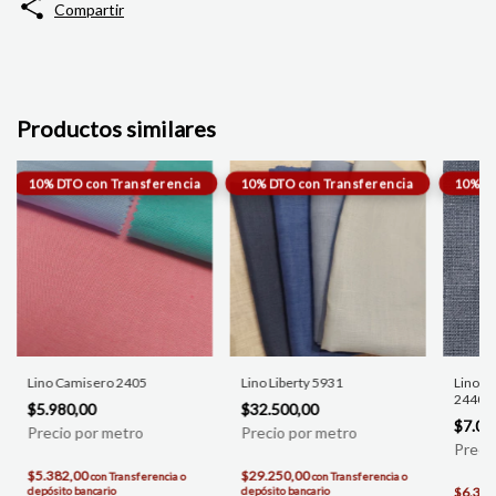
Compartir
Productos similares
Lino Camisero 2405
Lino Liberty 5931
Lino/ A
2440
$5.980,00
$32.500,00
$7.08
$5.382,00
$29.250,00
con
Transferencia o
con
Transferencia o
depósito bancario
depósito bancario
$6.372