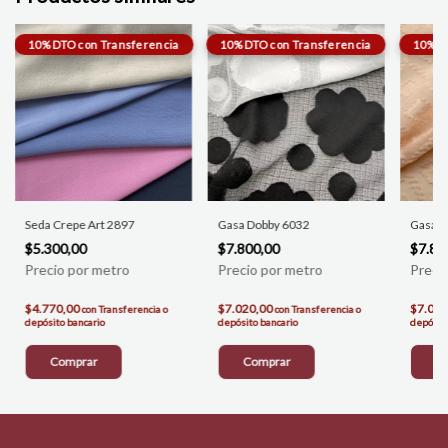
Seda Crepe Art 2897
Gasa Dobby 6032
Gasa F
$5.300,00
$7.800,00
$7.80
$4.770,00
$7.020,00
$7.020
con
Transferencia o
con
Transferencia o
depósito bancario
depósito bancario
depósito
Comprar
Comprar
C