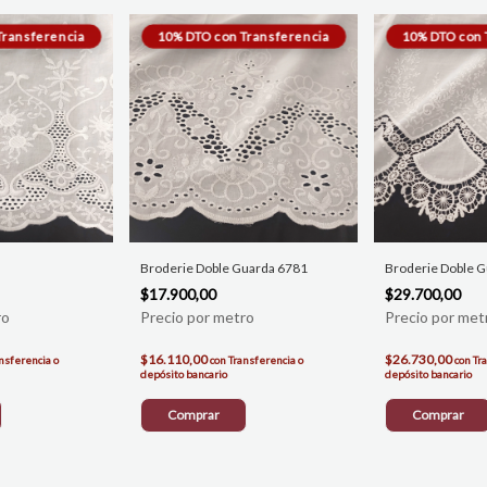
Broderie Doble Guarda 6781
Broderie Doble 
$17.900,00
$29.700,00
$16.110,00
$26.730,00
nsferencia o
con
Transferencia o
con
Tr
depósito bancario
depósito bancario
Comprar
Comprar