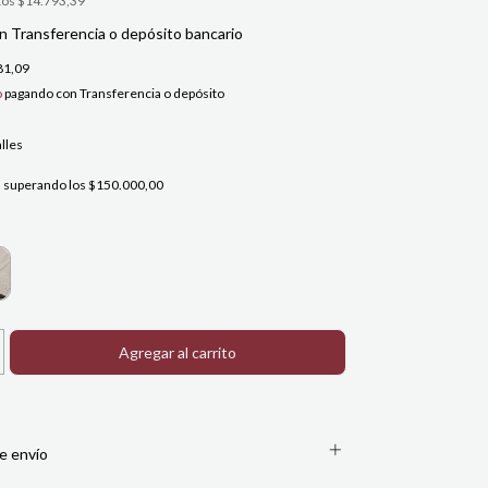
tos
$14.793,39
n
Transferencia o depósito bancario
81,09
o
pagando con Transferencia o depósito
lles
s
superando los
$150.000,00
e envío