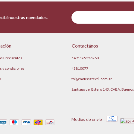
recibí nuestras novedades.
ación
Contactános
as Frecuentes
5491169256260
s y condiciones
43810077
o
tol@moussatextil.com.ar
Santiago del Estero 143, CABA, Buenos
Medios de envío