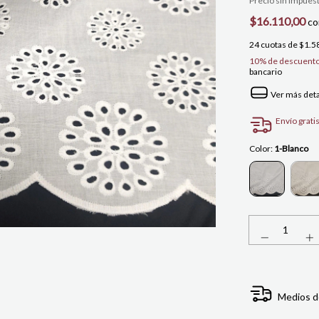
Precio sin impues
$16.110,00
co
24
cuotas de
$1.5
10% de descuent
bancario
Ver más deta
Envío grati
Color:
1-Blanco
Medios d