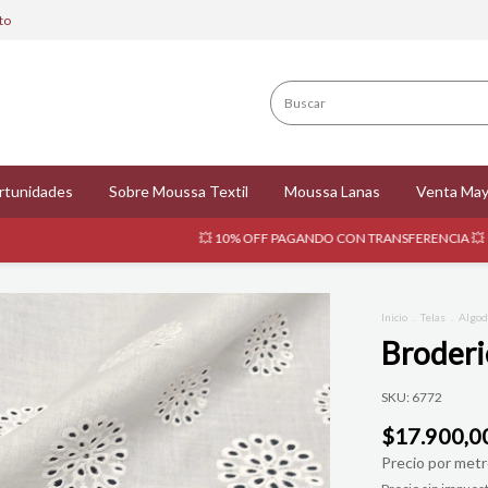
to
rtunidades
Sobre Moussa Textil
Moussa Lanas
Venta May
💥 10% OFF PAGANDO CON TRANSFERENCIA 💥
🚚 EN
Inicio
.
Telas
.
Algo
Broderi
SKU:
6772
$17.900,0