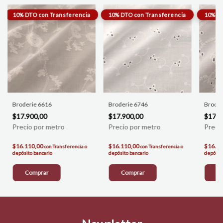
Broderie 6616
Broderie 6746
Broder
$17.900,00
$17.900,00
$17.9
$16.110,00
$16.110,00
$16.1
con
Transferencia o
con
Transferencia o
depósito bancario
depósito bancario
depósito
Comprar
Comprar
C